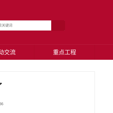
动交流
重点工程
了
36