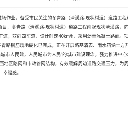
械进场作业，备受市民关注的冬青路（清溪路-现状村道）道路工
程项目，冬青路（清溪路-现状村道）道路工程南起现状清溪路，
次干道，双向四车道，设计时速40km/h，采用沥青混凝土路面
目前冬青路钢筋场地硬化已完成，正在开展路基清表、雨水箱涵土方
民城市人民建
，人民城市为人民”的城市建设理念，强力推进中心
西地区路网和市政管网结构，有效缓解周边道路交通压力，为
、幸福感。