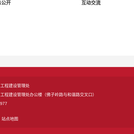
息公开
互动交流
点工程建设管理处
点工程建设管理处办公楼（佛子岭路与和谐路交叉口）
977
站点地图