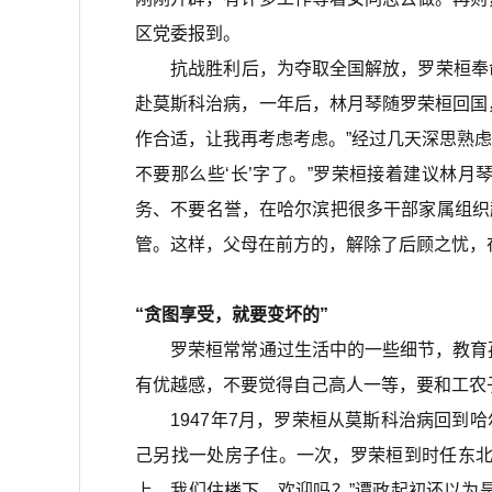
区党委报到。
抗战胜利后，为夺取全国解放，罗荣桓奉命率
赴莫斯科治病，一年后，林月琴随罗荣桓回国
作合适，让我再考虑考虑。”经过几天深思熟
不要那么些‘长’字了。”罗荣桓接着建议林
务、不要名誉，在哈尔滨把很多干部家属组织
管。这样，父母在前方的，解除了后顾之忧，
“贪图享受，就要变坏的”
罗荣桓常常通过生活中的一些细节，教育孩
有优越感，不要觉得自己高人一等，要和工农
1947年7月，罗荣桓从莫斯科治病回到哈
己另找一处房子住。一次，罗荣桓到时任东北
上，我们住楼下。欢迎吗？”谭政起初还以为