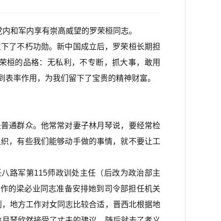
党内和军内享有崇高威望的罗荣桓同志。
下了不朽功勋。新中国成立后，罗荣桓长期担
荣桓的品格：无私利，不专断，抓大事，敢用
到表率作用，为我们留下了宝贵的精神财富。
普通群众。他常常对妻子林月琴说，要经常检
组织，有些我们能够动手做的事情，就不要让工
八路军第115师政训处主任（后改为政治部主
工作的梁必业同志准备安排她到司令部担任机关
则，地方工作对女同志比较合适，晋西北根据地
林月琴欣然接受了丈夫的建议，随后就去了孝义