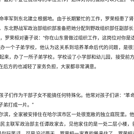
军到东北建立根据地。由于长期繁忙的工作，罗荣桓患了肾癌
，东北野战军政治部组织部准备把她分配到野政组织部任副部长
虑，罗荣桓对妻子说：“你在山东曾做过组织工作，这岗位对你是
月琴办一个子弟学校，他认为这关系到培养革命后代的问题，是
起来，办了一所子弟学校。学校设了小学部和幼儿园，接受前
在后方的也减轻了家务负担，大家都非常满意。
子们作为干部子女不能搞任何特殊化。他常对孩子们讲：“革命
子弟打成一片。”
尔滨，全家被安排住在哈尔滨市区一处很宽敞的独立庭院里。
民主联军政治部主任谭政家去，见他家住的是一处二层小楼，
是句玩笑话。可是没过两天，罗荣桓一家真的搬来住了。罗荣桓