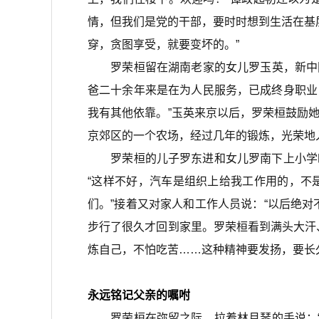
情，但我们是党的干部，要时时想到生活在基
穿，贪图享受，就要变坏的。”
罗荣桓留在湖南老家的女儿罗玉英，新中国成
爸二十余年来是在为人民服务，已成终身职业
我有其他依靠。”玉英来京以后，罗荣桓鼓励
京郊区的一个农场，经过几年的锻炼，光荣地
罗荣桓的儿子罗东进和女儿罗南下上小学时
“这样不好，汽车是组织上给我工作用的，不
们。”接着又对家人和工作人员说：“以后绝
步行了很久才回到家里。罗荣桓看到满头大汗
炼自己，不怕吃苦……这种精神要发扬，要长
永远铭记父亲的嘱咐
罗荣桓在弥留之际，拉着林月琴的手说：“我