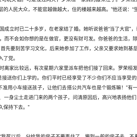
层的人民大众，不能官越做越大，住的楼越来越高。”他还说：“
立时已二十多岁，在老家结了婚。她听说爸爸“当了大官”，
，而不会如你想的是在做官，更没有财可发。你爸爸的生活，
她首先要刻苦学习文化，后来她参加了工作，父亲又要求她到基
入了党。
离家比较远，有次星期六家里派车把他们接了回来。罗荣桓发
是接送你们上学的。你们平时已经享受了不少你们不应当享受
对不准用小车接送孩子，让他们去搭公共汽车也是个锻炼嘛！”有
、一身尘土走进门来的两个孩子，问清原因后，高兴地表扬他们
久保持下去。”
死以后，分给我的房子不要再住了，搬到一般的房子去，不要