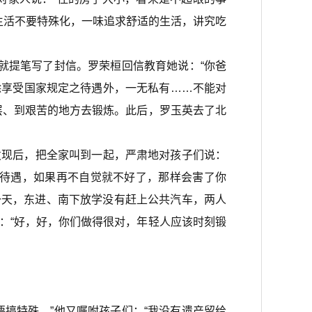
生活不要特殊化，一味追求舒适的生活，讲究吃
就提笔写了封信。罗荣桓回信教育她说：“你爸
除享受国家规定之待遇外，一无私有……不能对
层、到艰苦的地方去锻炼。此后，罗玉英去了北
现后，把全家叫到一起，严肃地对孩子们说：
的待遇，如果再不自觉就不好了，那样会害了你
一天，东进、南下放学没有赶上公共汽车，两人
：“好，好，你们做得很对，年轻人应该时刻锻
搞特殊。”他又嘱咐孩子们：“我没有遗产留给