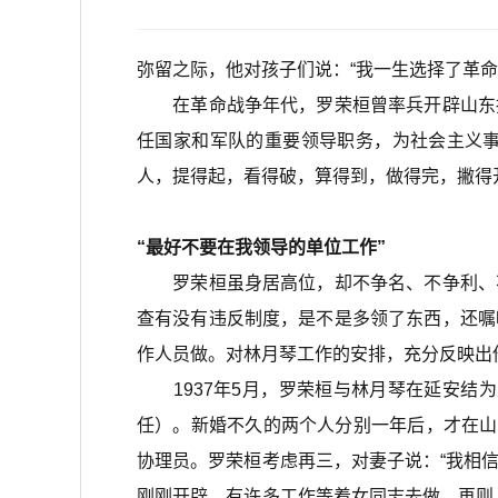
弥留之际，他对孩子们说：“我一生选择了革
在革命战争年代，罗荣桓曾率兵开辟山东抗
任国家和军队的重要领导职务，为社会主义
人，提得起，看得破，算得到，做得完，撇得
“最好不要在我领导的单位工作”
罗荣桓虽身居高位，却不争名、不争利、不
查有没有违反制度，是不是多领了东西，还嘱
作人员做。对林月琴工作的安排，充分反映出
1937年5月，罗荣桓与林月琴在延安结为
任）。新婚不久的两个人分别一年后，才在山
协理员。罗荣桓考虑再三，对妻子说：“我相
刚刚开辟，有许多工作等着女同志去做。再则