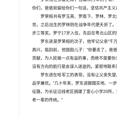
你们，爸爸就留给你们一句话，坚信共产主义
罗荣桓共有罗玉英、罗南下、罗林、罗北捷
世。之后出生的罗林则在战争年代便夭折了。
步三等奖。罗宁17岁入伍，先后在粤北山区的
罗东进是罗荣桓的次子，他牢记父亲“千万不
高兴，临别前，他鼓励儿子：“你要走了，爸
贡献，为人民做一点有益的事，而绝不是要你
没有方向的航行是会误入迷途的。紧密地联系
罗东进在哈军工的表现，没有让父亲失望。
品学兼优。”几十年来，罗东进脚踏实地、一步
征路，为长征沿线老区捐建了爱心小学20所，
老一辈的传统。”