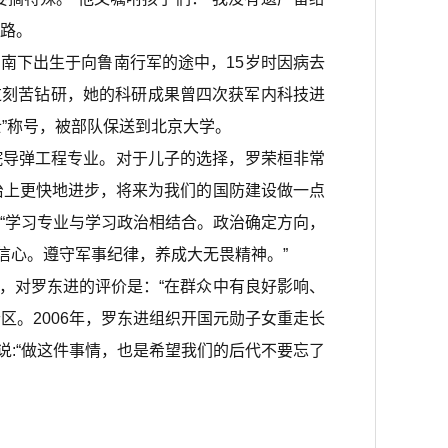
道路。
下出生于向鲁南行军的途中，15岁时因病去
过刻苦钻研，她的科研成果曾四次获军内科技进
”称号，被部队保送到北京大学。
院导弹工程专业。对于儿子的选择，罗荣桓非常
治上更快地进步，将来为我们的国防建设做一点
“学习专业与学习政治相结合。政治确定方向，
信心。遵守军事纪律，养成大无畏精神。”
对罗东进的评价是：“在群众中有良好影响、
区。2006年，罗东进组织开国元勋子女重走长
说:“做这件事情，也是希望我们的后代不要忘了