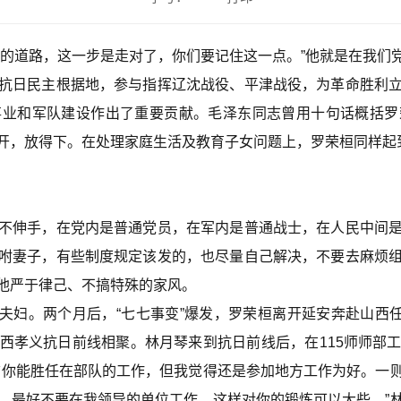
命的道路，这一步是走对了，你们要记住这一点。”他就是在我们
日民主根据地，参与指挥辽沈战役、平津战役，为革命胜利立
事业和军队建设作出了重要贡献。毛泽东同志曾用十句话概括罗
开，放得下。在处理家庭生活及教育子女问题上，罗荣桓同样起
伸手，在党内是普通党员，在军内是普通战士，在人民中间是
咐妻子，有些制度规定该发的，也尽量自己解决，不要去麻烦
他严于律己、不搞特殊的家风。
夫妇。两个月后，“七七事变”爆发，罗荣桓离开延安奔赴山西任
西孝义抗日前线相聚。林月琴来到抗日前线后，在115师师部
信你能胜任在部队的工作，但我觉得还是参加地方工作为好。一
，最好不要在我领导的单位工作，这样对你的锻炼可以大些。”