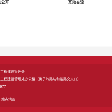
息公开
互动交流
点工程建设管理处
点工程建设管理处办公楼（佛子岭路与和谐路交叉口）
977
站点地图