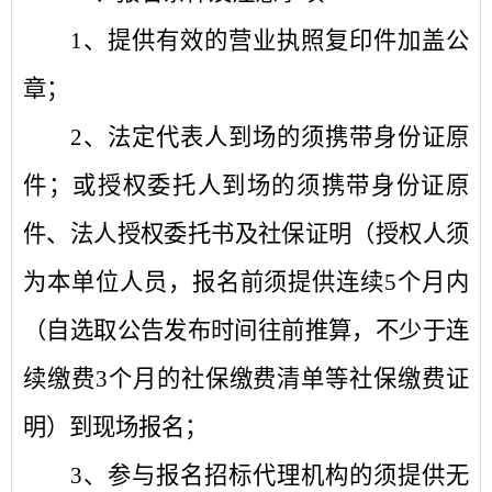
1、提供有效的营业执照复印件加盖公
章；
2、
法
定代表
人
到场的须
携带身份证
原
件
；
或
授权
委托
人
到场的须
携带身份证
原
件
、
法人授权委托书
及社保证明（授权人须
为本单位人员，
报名前须提供连续
5个月内
（自选取公告发布时间往前推算，不少于连
续缴费3个月的社保缴费清单等社保缴费证
明
）
到现场报名
；
3、参与报名招标代理机构的须提供无