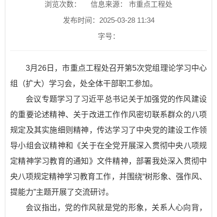
浏览次数：
信息来源： 市重点工程处
发布时间：2025-03-28 11:34
字号：
3月26日，市重点工程处召开第5次党组理论学习中心
组（扩大）学习会，处全体干部职工参加。
会议专题学习了习近平总书记关于加强党的作风建设
的重要论述精神、关于改进工作作风密切联系群众的八项
规定及其实施细则精神，传达学习了中央党的建设工作领
导小组会议精神和《关于在全党开展深入贯彻中央八项规
定精神学习教育的通知》文件精神，部署我处深入贯彻中
央八项规定精神学习教育工作，并围绕“树形象、强作风、
提能力”主题开展了交流研讨。
会议指出，党的作风就是党的形象，关系人心向背，