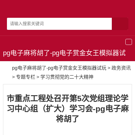
导
航
pg电子麻将胡了-pg电子赏金女王模拟器试
玩
pg电子麻将胡了-pg电子赏金女王模拟器试玩
>
政务资讯
>
专题专栏
>
学习贯彻党的二十大精神
市重点工程处召开第5次党组理论学
习中心组（扩大）学习会-pg电子麻
将胡了