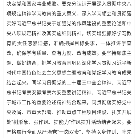
决定党和国家事业成败。要充分认识开展深入贯彻中央八
项规定精神学习教育的重大意义，深入学习领会和贯彻落
实好习近平总书记关于加强党的作风建设的重要论述和中
央八项规定精神及其实施细则精神，切实增强抓好学习教
育的责任感紧迫感，准确把握目标要求，一体推进学查
改，确保学有质量、查有力度、改有成效。要坚持聚焦主
题、做好结合，把学习教育同巩固深化学习贯彻习近平新
时代中国特色社会主义思想主题教育和党纪学习教育成果
结合起来，同学习贯彻党的二十届三中全会精神、习近平
总书记考察安徽考察六安重要讲话精神、习近平总书记关
于城市工作的重要论述精神结合起来，同贯彻落实好党中
央及省、市重大部署、推动重点工程项目建设、扎实开展
处“树形象、强作风、提能力”作风提升活动结合起来。要
严格履行全面从严治党“一岗双责”，坚持以身作则、率先