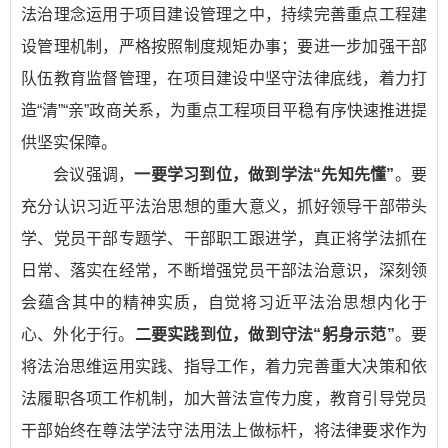
法治理念运用于项目建设管理之中，持续完善重点工程建
设管理机制，严格按照制度规矩办事；要进一步加强干部
队伍教育监督管理，在项目建设中坚守法律底线，着力打
造“清”“亲”政商关系，为重点工程项目平稳有序快速推进提
供坚实保障。
会议强调，
一要学习到位，做到学法“先知先懂”
。要
充分认识习近平法治思想的重大意义，抓好领导干部带头
学、党员干部专题学、干部职工跟进学，真正将学法抓在
日常、落实在经常，不断增强党员干部法治意识，深刻领
会蕴含其中的精神实质，自觉将习近平法治思想内化于
心、外化于行。
二要实践到位，做到守法“躬身示范”
。要
将法治思维运用实践、指导工作，着力完善重大决策和依
法履职各项工作机制，加大普法宣传力度，教育引导党员
干部始终在尊法学法守法用法上做标杆，将法律要求作为