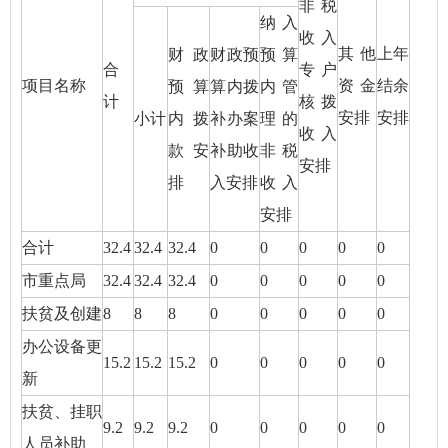
非税
纳入
收入
其他
上年
财政
财政预
预算
合
专户
项目名称
资金
结余
预算
算内拨
内管
计
核拨
安排
安排
小计
内拨
补办案
理的
收入
款安
补助收
非税
安排
排
入安排
收入
安排
合计
32.4
32.4
32.4
0
0
0
0
0
市重点局
32.4
32.4
32.4
0
0
0
0
0
扶贫及创建
8
8
8
0
0
0
0
0
办公设备更
15.2
15.2
15.2
0
0
0
0
0
新
扶贫、挂职
9.2
9.2
9.2
0
0
0
0
0
人员补助