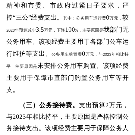
精神和市委、
市政府过紧日子要求，严
控
“三公”经费支出。
0
较
其中：公务用车运行费
万元，
3.5
100
我部门无
年
预算减少
万元，下降
，主要原因是
2023
%
公务用车
。该项经费主要用于各部门公车运
行维护等支出。
0
公务用车购置费
万元，与
年
相比持
2023
未安排公务用车购置
。该项经费
平，主要原因是
主要用于保障市直部门购置公务用车等开
支。
（三）公务接待费。
支出预算
2
万元，
与
2023
年
相比持平，主要原因是
严格控制公
务接待支出
。
该项经费主要用于保障公务人