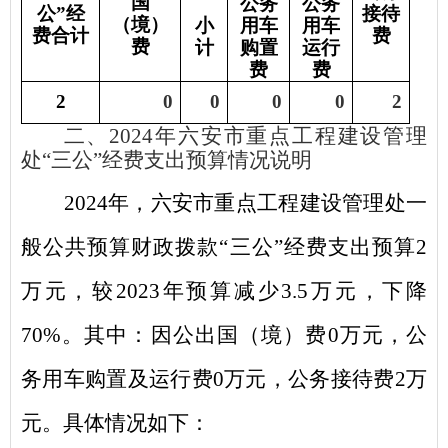
国
公务
公务
公”经
接待
（境）
小
用车
用车
费合计
费
费
计
购置
运行
费
费
2
0
0
0
0
2
二、
202
4
年
六安市重点工程建设管理
处
“三公”经费支出预算情况说明
202
4
年
，
六安市重点工程建设管理处
一
般公共预算财政拨款
“
三公
”
经费支出预算
2
万元，
较
2023
年
预算减少
3.5
万元，下降
70
%
。其中
：
因公出国（境）费
0
万元，公
务用车购置及运行费
0
万元
，
公务接待费
2
万
元。具体情况如下：