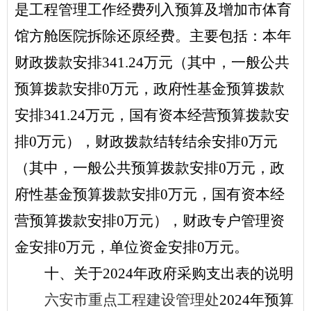
是工程管理工作经费列入预算及增加市体育
馆方舱医院拆除还原经费
。主要包括：本年
财政拨款安排
341.24
万元（其中，一般公共
预算拨款安排
0
万元，政府性基金预算拨款
安排
341.24
万元，国有资本经营预算拨款安
排
0
万元），财政拨款结转结余安排
0
万元
（其中，一般公共预算拨款安排
0
万元，政
府性基金预算拨款安排
0
万元，国有资本经
营预算拨款安排
0
万元），财政专户管理资
金安排
0
万元，单位资金安排
0
万元。
十、关于
2024
年政府采购支出表的说明
六安市重点工程建设管理处
2
024
年预算