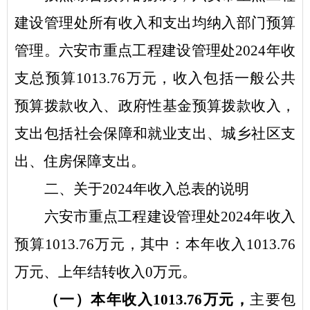
建设管理处
所有收入和支出均纳入
部门
预算
管理。
六安市重点工程建设管理处
2024
年
收
支总预算
1013.76
万元，收入包括一般公共
预算拨款收入、政府性基金
预算
拨
款收入，
支出包括社会保障和就业支出、
城乡社区支
出、
住房保障支出。
二
、关于
2024
年
收入
总表的
说明
六安市重点工程建设管理处
2024
年
收入
预算
1013.76
万元，其中：
本年收入
1013.76
万元、上年结转收入
0
万元。
（一）本年收入
1013.76
万元，
主要包