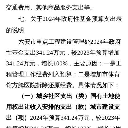
交通费用、其他商品服务支出等。
七
、关于
2024
年
政府性基金预算
支出表
的
说明
六安市重点工程建设管理处
2024
年
政府
性基金
支出
341.24
万元
，
较
2023
年
预算增加
341.24
万元
，增长
100
%
，主要原因：一是
工
程管理工作经费列入预算
；二是
增加市体育
馆方舱医院拆除还原经费
。具体情况如下：
（一）
城乡社区支出
（类）
国有土地使
用权出让收入安排的支出
（款）
城市建设支
出
（项）
2024
年
预算
341.24
万元，
较
2023
年