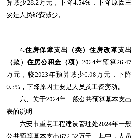
算
减少
28.2
万元，
下降
4.54
%
，
下降
原因主
要是
人员经费减少
。
4.
住房保障支出（类）住房改革支出
（款）住房公积金（项）
2024
年
预算
26.47
万元，
较
2023
年
预算减少
0.08
万元，下降
0.3
%
，下降原因主要是
人员及工资变动
。
六
、关于
2024
年
一般公共预算基本支出
表的
说明
六安市重点工程建设管理处
2024
年
一般
公共预算基本支出
672.52
万元，
其中，人员