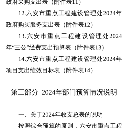
政府采购支出表（
附件表
11
）
12.
六安市重点工程建设管理处
2024
年
政府购买服务支出表（
附件表
12
）
1
3
.
六安市重点工程建设管理处
2024
年
“
三公
”
经费支出预算表（
附件表
1
3
）
1
4
.
六安市重点工程建设管理处
2024
年
项目支出绩效目标表（
附件表
1
4
）
第三部分
2024
年
部门
预算情况说明
一
、关于
2024
年
收支
总表的
说明
按照综合预算
的
原则，
六安市重点工程