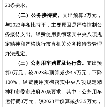
20
条要求。
（二）公务接待费。
支出预算
2
万元，
与
2023
年
相比持平，主要原因是
严格控制公
务接待支出
。
经费使用贯彻落实中央八项规
定精神和严格执行市直机关公务接待费管理
办法规定。
（三）公务用车购置及运行费。
支出预
算
0
万元，
较
2023
年
预算减少
3.5
万元
，下降
100
%
，经费使用贯彻落实中央八项规定精
神和市委市政府
20
条要求。
其中：公务用车
运行费
0
万元，
较
2023
年
预算减少
3.5
万元，