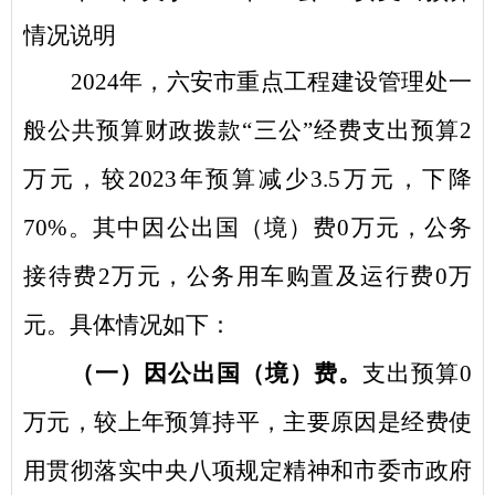
情况说明
2024
年
，
六安市重点工程建设管理处
一
般公共预算财政拨款
“
三公
”
经费支出预算
2
万元，
较
2023
年
预算减少
3.5
万元，下降
70
%
。其中因公出国（境）费
0
万元，公务
接待费
2
万元，公务用车购置及运行费
0
万
元。具体情况如下：
（一）因公出国（境）费。
支出预算
0
万元，
较上年预算持平，主要原因是经费使
用贯彻落实中央八项规定精神和市委市政府