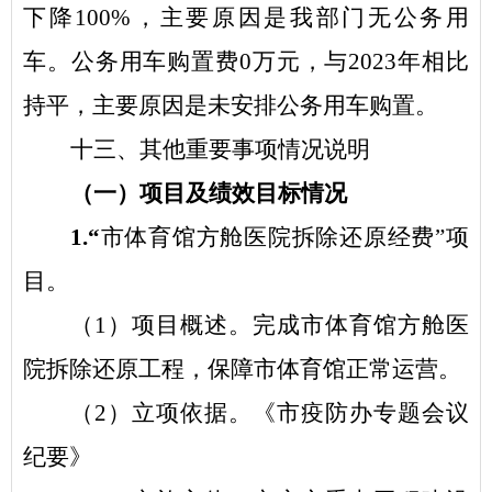
下降
100
%
，主要原因是
我部门无公务用
车
。公务用车购置费
0
万元，与
2023
年
相比
持平，主要原因是
未安排公务用车购置
。
十三、
其他
重要事项情况说明
（
一
）
项目及绩效目标情况
1.
“
市体育馆方舱医院拆除还原经费
”项
目。
（
1
）项目概述。完成市体育馆方舱医
院拆除还原工程，保障市体育馆正常运营。
（
2
）立项依据。
《市疫防办专题会议
纪要》