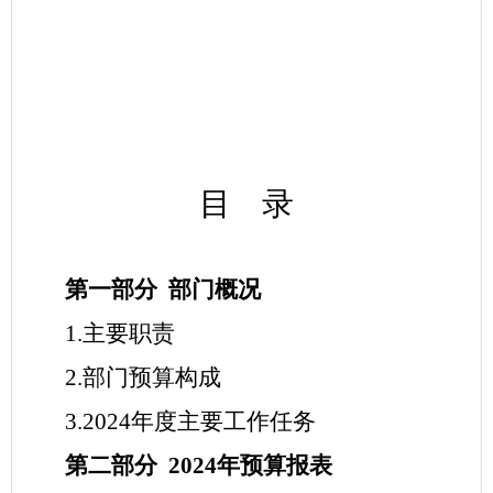
目
录
第
一部分
部门
概况
1.
主要
职责
2.
部门
预算构成
3.
2024
年
度主要工作任务
第二部分
202
4
年
预算
报
表