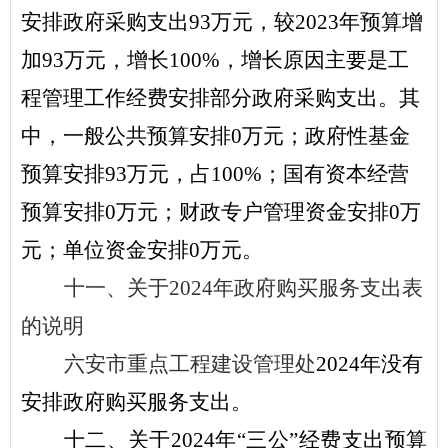
安排政府采购支出
93
万元，较
2023
年预算增
加
93
万元，增长
100
%
，增长原因主要是
工
程管理工作经费安排部分政府采购支出
。其
中，一般公共预算安排
0
万元；政府性基金
预算安排
93
万元，占
100
%
；国有资本经营
预算安排
0
万元；财政专户管理资金安排
0
万
元；单位资金安排
0
万元。
十一、关于
2024年政府购买服务支出表
的说明
六安市重点工程建设管理处
2024
年没有
安排政府购买服务支出。
十二
、关于
2024
年
“
三公
”
经费
支出
预算