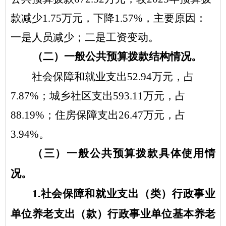
款减少
1.75
万元，下降
1.57
%
，主要原因：
一是
人员减少
；二是
工资变动
。
（二）一般公共预算拨款结构情况。
社会保障和就业支出
52.94
万元，占
7.87
%
；
城乡社区
支出
593.11
万元，占
88.19
%
；住房保障支出
26.47
万元，占
3.94
%
。
（三）一般公共预算拨款具体使用情
况。
1
.
社会保障和就业支出（类）行政事业
单位养老支出（款）行政
事业单位基本养老