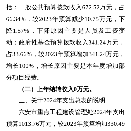
括：
一般公共预算拨款收入
672.52
万元，占
6
6.34
%
，
较
2023
年
预算减少
10.75
万元，下
降
1.57
%
，下降原因主要是
人员及工资变
动
；政府性基金预算拨款收入
3
41.24
万元，
占
3
3.66
%
，
较
2023
年
预算增加
341.24
万元，
增长
100
%
，增长原因主要是
本年度增加部
分项目经费
。
（二）上年结转收入
0
万元
。
三
、关于
2024
年
支出
总表的
说明
六安市重点工程建设管理处
2024
年
支出
预算
1013.76
万元，
较
2023
年
预算增加
3
30.49