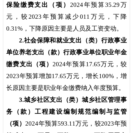
保险缴费支出
（项）
2024
年
预算
35.29
万
元，
较
2023
年
预算减少
011
万元，下降
0.31
%
，下降原因主要是
人员及工资变动
。
2
.
社会保障和就业支出（类）行政事业
单位养老支出（款）行政
事业单位职业年金
缴费支出
（项）
2024
年
预算
17.65
万元，
较
2023
年
预算增加
17.65
万元，增长
100
%
，增
长原因主要是
职业年金缴费纳入年度预算
。
3
.
城乡社区
支出（类）
城乡社区管理事
务
（款）
工程建设编制规范编制与监管
（项）
2024
年
预算
593.11
万元，
较
2023
年
预