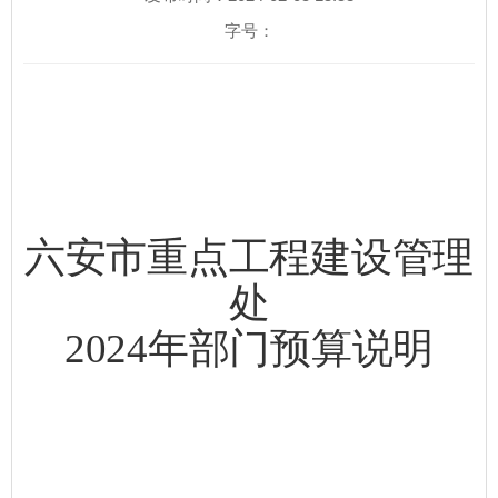
字号：
六安市
重点工程建设管理
处
202
4
年
部门
预算说明