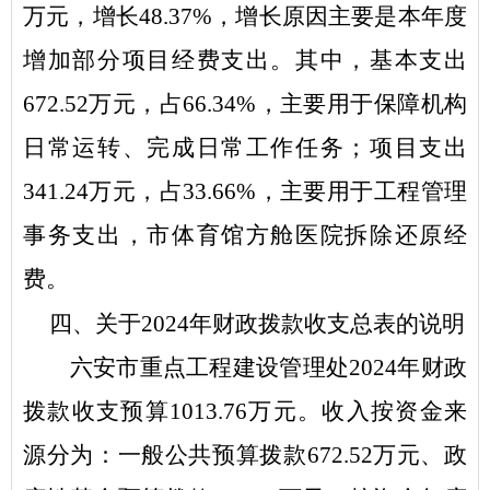
万元，增长
48.37
%
，增长原因主要是
本年度
增加部分项目经费支出
。其中，基本支出
672.52
万元，占
6
6.34
%
，主要用于保障机构
日常运转、完成日常工作任务；项目支出
341.24
万元，占
33.66
%
，主要用于
工程管理
事务支出，市体育馆方舱医院拆除还原经
费
。
四
、关于
2024
年
财政拨款收支
总表的
说明
六安市重点工程建设管理处
2024
年财政
拨款收支预算
1013.76
万元。收入按资金来
源分为：一般公共预算拨款
672.52
万元、政