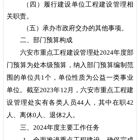
（四）履行建设单位工程建设管理相
关职责。
（五）承办市政府交办的其他事项。
二、
部门
预
算构成
六安市重点工程建设管理处
2024
年
度
部
门
预算为
处
本级预算，纳入
部门
预算编制范
围的单位共
1
个，单位性质为
公益一类事业
单位。截至
2023
年
12
月，
六安市重点工程建
设管理处
实有各类人员
44
人，其中在职
42
人、离休
0
人、退休
2
人。
三、
2024
年
度主要
工作任务