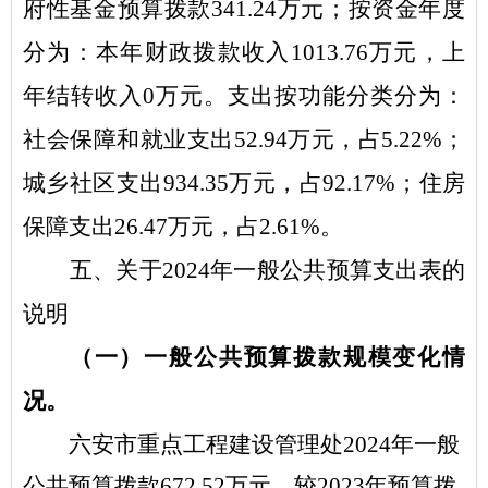
府性基金预算拨款
341.24
万元；按资金年度
分为：本年财政拨款收入
1013.76
万元，上
年结转收入
0
万元。支出按功能分类分为：
社会保障和就业支出
52.94
万元，占
5.
22
%
；
城乡社区支出
9
34.35
万元，占
92.
17
%
；住房
保障支出
26.47
万元，占
2.
61
%
。
五
、关于
2024
年
一般公共预算
支出表的
说明
（一）一般公共预算拨款规模变化情
况。
六安市重点工程建设管理处
2024
年
一般
公共预算拨款
672.52
万元
，
较
2023
年
预算拨